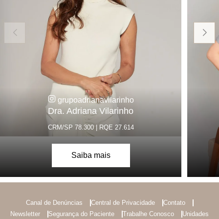
grupoadrianavilarinho
Dra. Adriana Vilarinho
CRM/SP 78.300 | RQE 27.614
Saiba mais
Canal de Denúncias
Central de Privacidade
Contato
Newsletter
Segurança do Paciente
Trabalhe Conosco
Unidades