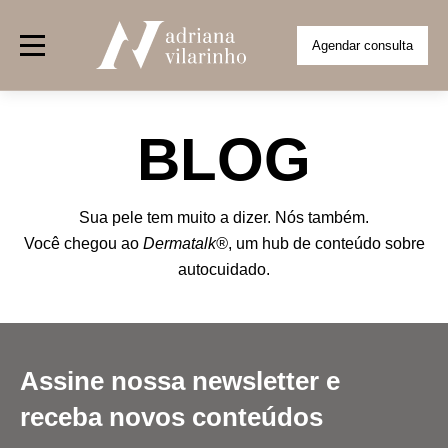
Agendar consulta
Sobre nós
BLOG
Corpo Clínico
Tratamentos
Sua pele tem muito a dizer. Nós também.
Clínico
Banco de colágeno
Facial
Capilares
Corpor
Centro Cirúrgico
Você chegou ao
Dermatalk®
, um hub de conteúdo sobre
autocuidado.
Unidades
Anália Franco
Jardim Europa
Jardim Paulista
Mor
Blog
Contato
Assine nossa newsletter e
receba novos conteúdos