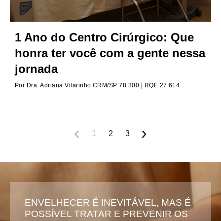
1 Ano do Centro Cirúrgico: Que
honra ter você com a gente nessa
jornada
Por
Dra. Adriana Vilarinho CRM/SP 78.300 | RQE 27.614
‹
›
1
2
3
ENVELHECER É INEVITÁVEL, MAS É
POSSÍVEL TRATAR E PREVENIR OS