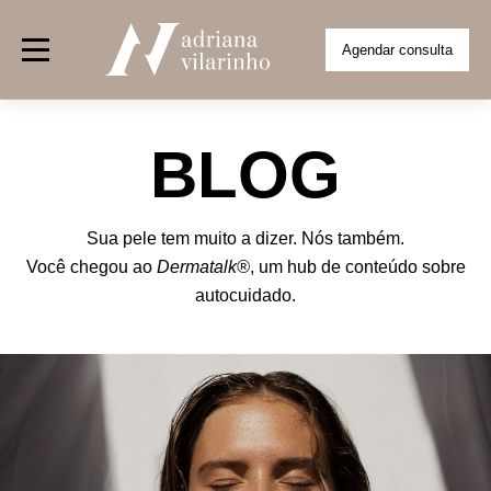
Agendar consulta
Sobre nós
BLOG
Corpo Clínico
Tratamentos
Sua pele tem muito a dizer. Nós também.
Clínico
Banco de colágeno
Facial
Capilares
Corpor
Centro Cirúrgico
Você chegou ao
Dermatalk®
, um hub de conteúdo sobre
autocuidado.
Unidades
Anália Franco
Jardim Europa
Jardim Paulista
Mor
Blog
Contato